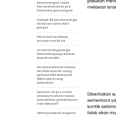
pasukan mere
Kemenangan tokoh
melawan Israe
Partai Demokrat pro
Palestina guncang AS
Hampir 50 persen warga
AS bosan calon dari
parpol
PM Israel serahkan
urusan Iran ke AS
Israel larang warga
Palestina punya kamar
mandi sendiri
Perdana Menteri Anwar
Ibrahim marah, uang
pensiun PNS Malaysia
dikorupsi orang
Indonesia
Senator AS pro Israel
Diberitakan 
Lindsey Graham tewas
sementara yan
mendadak, pembalasan
Iran dimulai?
konflik selam
tidak akan mu
Akhirnya Menlu Sugiono