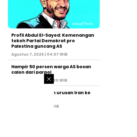
Profil Abdul El-Sayed: Kemenangan
tokoh Partai Demokrat pro
Palestina guncang AS
Agustus 7, 2026 | 04:07 WIB
Hampir 50 persen warga AS bosan
calon dari parpol
Agustus 6, 2026 | 07:20 WIB
PM Israel serahkan urusan Iran ke
AS
Juli 31, 2026 | 02:47 WIB