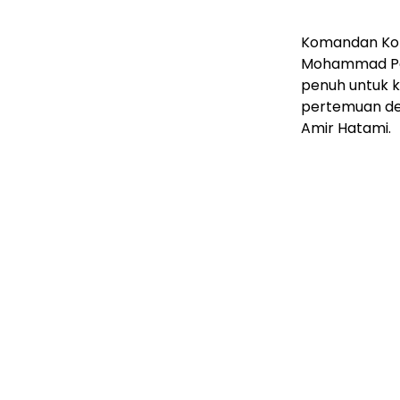
Komandan Korp
Mohammad Pak
penuh untuk k
pertemuan den
Amir Hatami.