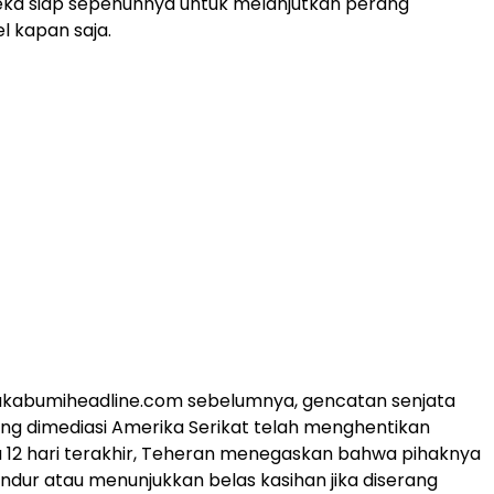
ka siap sepenuhnya untuk melanjutkan perang
l kapan saja.
sukabumiheadline.com sebelumnya, gencatan senjata
g dimediasi Amerika Serikat telah menghentikan
a 12 hari terakhir, Teheran menegaskan bahwa pihaknya
ndur atau menunjukkan belas kasihan jika diserang