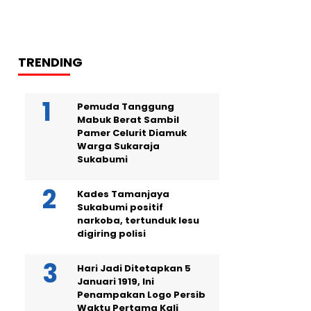
TRENDING
Pemuda Tanggung
Mabuk Berat Sambil
Pamer Celurit Diamuk
Warga Sukaraja
Sukabumi
Kades Tamanjaya
Sukabumi positif
narkoba, tertunduk lesu
digiring polisi
Hari Jadi Ditetapkan 5
Januari 1919, Ini
Penampakan Logo Persib
Waktu Pertama Kali