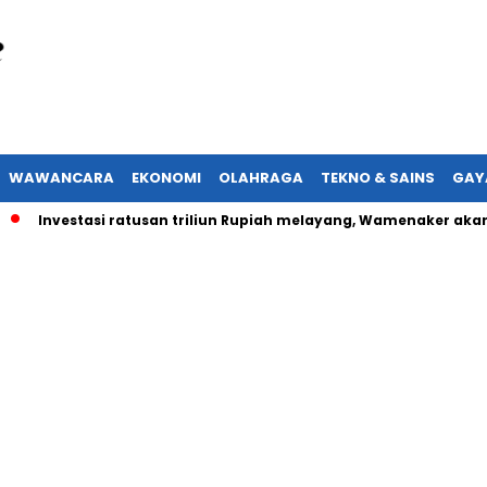
WAWANCARA
EKONOMI
OLAHRAGA
TEKNO & SAINS
GAY
nvestasi ratusan triliun Rupiah melayang, Wamenaker akan lapor