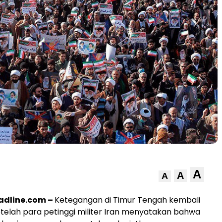
A
A
A
dline.com –
Ketegangan di Timur Tengah kembali
elah para petinggi militer Iran menyatakan bahwa