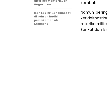
diterima Menteri Luar
kembali.
Negeri Iran
Namun, pering
Iran tak izinkan Dubes RI
di Tehran hadiri
ketidakpastia
pemakaman Ali
retorika milit
Khamenei
Serikat dan Isr