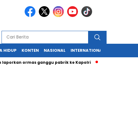
A HIDUP
KONTEN
NASIONAL
INTERNATIONAL
POLITIK
HU
kan ormas ganggu pabrik ke Kapolri
Cabup dan Cawali Sukab