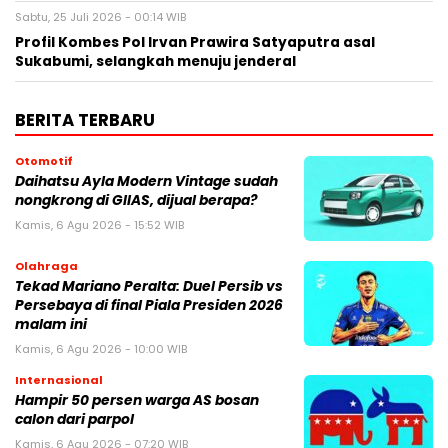
Sabtu, 25 Juli 2026 - 00:14 WIB
Profil Kombes Pol Irvan Prawira Satyaputra asal
Sukabumi, selangkah menuju jenderal
BERITA TERBARU
Otomotif
Daihatsu Ayla Modern Vintage sudah
nongkrong di GIIAS, dijual berapa?
Kamis, 6 Agu 2026 - 15:52 WIB
Olahraga
Tekad Mariano Peralta: Duel Persib vs
Persebaya di final Piala Presiden 2026
malam ini
Kamis, 6 Agu 2026 - 10:00 WIB
Internasional
Hampir 50 persen warga AS bosan
calon dari parpol
Kamis, 6 Agu 2026 - 07:20 WIB