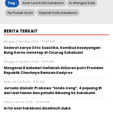
Tag :
Asal-Usul Kota Sukabumi
Ki Wangsa Suta
Nyi Pudak Arum
Sejarah Kota Sukabumi
BERITA TERKAIT
Minggu, 2 Agustus 2026 - 23:55 WIB
Sederet karya Otto Suastika, Komikus kesayangan
Bung Karno menetap di Cicurug Sukabumi
Minggu, 2 Agustus 2026 - 19:10 WIB
Mengenal 6 bidadari hafidzah AlQuran putri Presiden
Republik Chechnya Ramzan Kadyrov
Rabu, 29 Juli 2026 - 15:12 WIB
Jurnalis disindir Prabowo “londo ireng”, 4 pejuang RI
dari wartawan dan penulis dibuang ke Sukabumi
Selasa, 28 Juli 2026 - 02:23 WIB
Artis asal Sukabumi diselimuti duka