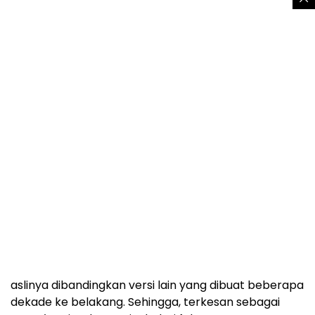
Konon, pantun ini tidak sembarangan dibuka ke
publik, dan hanya patut dilakukan oleh orang yang
terpilih. Pleyte (1906), mengkategorikan
Pantun
Bogor
sebagai historiografi tradisi melalui jurnal
Volk
en Volkenkunde
yang merupakan jurnal kisah-kisah
rakyat yang tidak menjadi acuan sejarah utama.
Historiografi tradisional sendiri memang lebih
merupakan ekspresi kultural dibandingkan rekaman
masa lampau.
Namun, setidaknya kurun hidup sang pujangga yang
tidak terlalu jauh dari masa hancurnya Pajajaran,
lebih terlihat orisinil dan menggambarkan kisah
aslinya dibandingkan versi lain yang dibuat beberapa
dekade ke belakang. Sehingga, terkesan sebagai