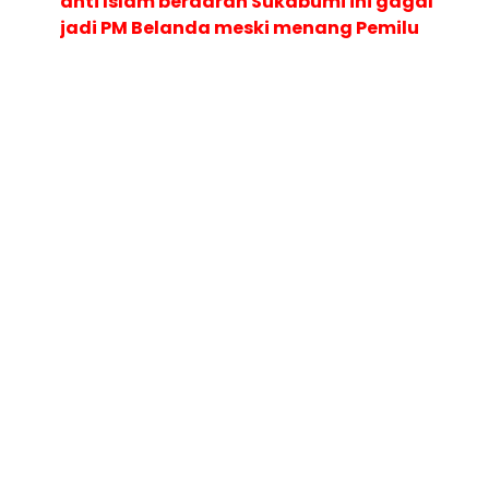
anti Islam berdarah Sukabumi ini gagal
jadi PM Belanda meski menang Pemilu