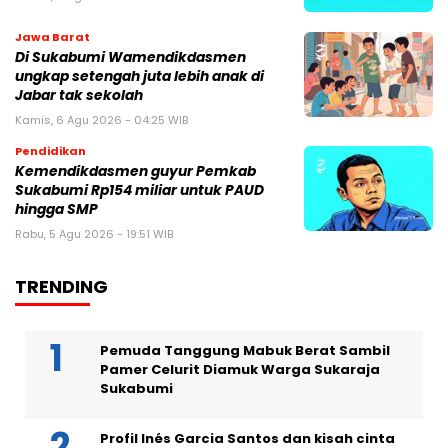
Jawa Barat
Di Sukabumi Wamendikdasmen
ungkap setengah juta lebih anak di
Jabar tak sekolah
Kamis, 6 Agu 2026 - 04:25 WIB
Pendidikan
Kemendikdasmen guyur Pemkab
Sukabumi Rp154 miliar untuk PAUD
hingga SMP
Rabu, 5 Agu 2026 - 19:51 WIB
TRENDING
Pemuda Tanggung Mabuk Berat Sambil
Pamer Celurit Diamuk Warga Sukaraja
Sukabumi
Profil Inés Garcia Santos dan kisah cinta