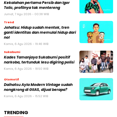
Kekalahan pertama Persib dan Igor
Tolic, profilnya tak mentereng
Jumat, 7 Agu 2026 - 00:38 WIB
Trend
Johatsu: Hidup sudah mentok, tren
ganti identitas dan memulai hidup dari
nol
Kamis, 6 Agu 2026 - 19:46 WIB
Sukabumi
Kades Tamanjaya Sukabumi positif
narkoba, tertunduk lesu digiring polisi
Kamis, 6 Agu 2026 - 18:50 WIB
Otomotif
Daihatsu Ayla Modern Vintage sudah
nongkrong di GIIAS, dijual berapa?
Kamis, 6 Agu 2026 - 15:52 WIB
TRENDING