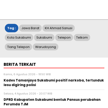
Tag :
Jawa Barat
KH Ahmad Sanusi
Kota Sukabumi
Sukabumi
Telepon
Telkom
Tiang Telepon
Warudoyong
BERITA TERKAIT
Kamis, 6 Agustus 2026 - 18:50 WIB
Kades Tamanjaya Sukabumi positif narkoba, tertunduk
lesu digiring polisi
Selasa, 4 Agustus 2026 - 20:07 WIB
DPRD Kabupaten Sukabumi bentuk Pansus perubahan
Perumda TJM