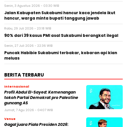
Senin, 3 Agustus 2026 - 03:30 WIB
Jalan Kabupaten Sukabumi hancur kaca jendela ikut
hancur, warga minta bupati tanggung jawab
Rabu, 29 Juli 2026 - 23:18 WIB
90% dari 39 kasus PMI asal Sukabumi berangkat ilegal
Senin, 27 Juli 2026 - 22:36 WIB
Puncak Habibie Sukabumi terbakar, kobaran api kian
meluas
BERITA TERBARU
Internasional
Profil Abdul El-Sayed: Kemenangan
tokoh Partai Demokrat pro Palestine
guncang AS
Jumat, 7 Agu 2026 - 04:07 WIB
Venue
Gagal juara Piala Presiden 2026: