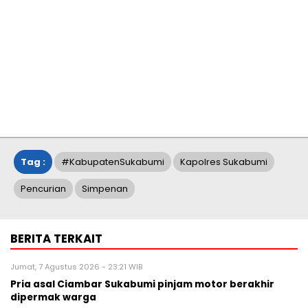
Tag :
#KabupatenSukabumi
Kapolres Sukabumi
Pencurian
Simpenan
BERITA TERKAIT
Jumat, 7 Agustus 2026 - 23:21 WIB
Pria asal Ciambar Sukabumi pinjam motor berakhir
dipermak warga