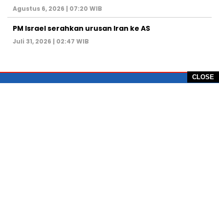
Agustus 6, 2026 | 07:20 WIB
PM Israel serahkan urusan Iran ke AS
Juli 31, 2026 | 02:47 WIB
CLOSE
PT Global Vision Multimedia
Alamat Redaksi: Griya Benda Asri Blok CE12,
Jl. Sakura IV, RT 02/12, Desa Benda
Kecamatan Cicurug, Kabupaten Sukabumi, 43359,
Jawa Barat, Indonesia
Hotline: +62 811-1011-9123
Telp. 0266-743 1518
e-Mail:
sukabumiheadlines@gmail.com