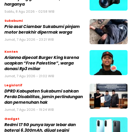
harganya
Sabtu, 8 Agu 2026 - 02:58 WIB
Sukabumi
Pria asal Ciambar Sukabumi pinjam
motor berakhir dipermak warga
Jumat, 7 Agu 2026 - 23:21 WIB
Konten
Arianna dipecat Burger King karena
ucapkan “Free Palestine”, warga
donasi Rp3 miliar
Jumat, 7 Agu 2026 - 21:02 WIB
Legislatif
DPRD Kabupaten Sukabumi sahkan
Perda Disabilitas, jamin perlindungan
dan pemenuhan hak
Jumat, 7 Agu 2026 - 19:24 WIB
Gadget
Redmi 17 5G punya layar lebar dan
baterai 6.300mAh, dijual segini