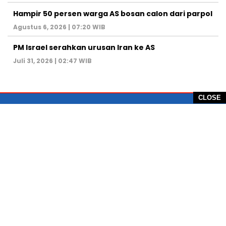
Hampir 50 persen warga AS bosan calon dari parpol
Agustus 6, 2026 | 07:20 WIB
PM Israel serahkan urusan Iran ke AS
Juli 31, 2026 | 02:47 WIB
CLOSE
PT Global Vision Multimedia
Alamat Redaksi: Griya Benda Asri Blok CE12,
Jl. Sakura IV, RT 02/12, Desa Benda
Kecamatan Cicurug, Kabupaten Sukabumi, 43359,
Jawa Barat, Indonesia
Hotline: +62 811-1011-9123
Telp. 0266-743 1518
e-Mail:
sukabumiheadlines@gmail.com