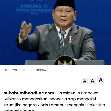
Prabowo Subianto - Istimewa
A
A
A
sukabumiheadline.com –
Presiden RI Prabowo
Subianto menegaskan Indonesia siap mengakui
Israel jika negara zionis tersebut mengakui Palestina
sebagai negara.