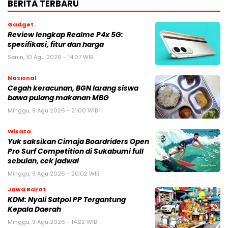
BERITA TERBARU
Gadget
Review lengkap Realme P4x 5G:
spesifikasi, fitur dan harga
Senin, 10 Agu 2026 - 14:07 WIB
Nasional
Cegah keracunan, BGN larang siswa
bawa pulang makanan MBG
Minggu, 9 Agu 2026 - 21:00 WIB
Wisata
Yuk saksikan Cimaja Boardriders Open
Pro Surf Competition di Sukabumi full
sebulan, cek jadwal
Minggu, 9 Agu 2026 - 20:02 WIB
Jawa Barat
KDM: Nyali Satpol PP Tergantung
Kepala Daerah
Minggu, 9 Agu 2026 - 14:22 WIB