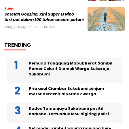
Sains
Setelah Godzilla, kini Super El Nino
terkuat dalam 100 tahun ancam petani
Minggu, 9 Agu 2026 - 12:50 WIB
TRENDING
Pemuda Tanggung Mabuk Berat Sambil
Pamer Celurit Diamuk Warga Sukaraja
Sukabumi
Pria asal Ciambar Sukabumi pinjam
motor berakhir dipermak warga
Kades Tamanjaya Sukabumi positif
narkoba, tertunduk lesu digiring polisi
5+1 model rambut wanita panjang ber-