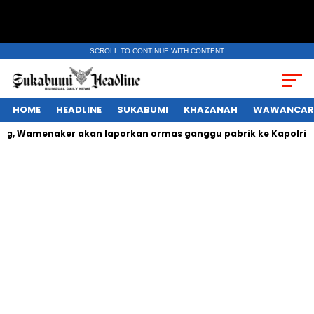
SCROLL TO CONTINUE WITH CONTENT
HOME
HEADLINE
SUKABUMI
KHAZANAH
WAWANCAR
 Wamenaker akan laporkan ormas ganggu pabrik ke Kapolri
C