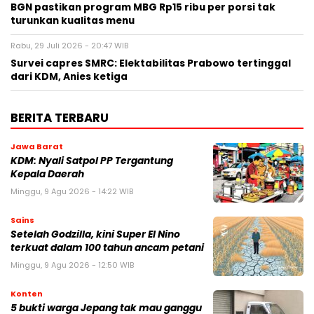
BGN pastikan program MBG Rp15 ribu per porsi tak
turunkan kualitas menu
Rabu, 29 Juli 2026 - 20:47 WIB
Survei capres SMRC: Elektabilitas Prabowo tertinggal
dari KDM, Anies ketiga
BERITA TERBARU
Jawa Barat
KDM: Nyali Satpol PP Tergantung
Kepala Daerah
Minggu, 9 Agu 2026 - 14:22 WIB
Sains
Setelah Godzilla, kini Super El Nino
terkuat dalam 100 tahun ancam petani
Minggu, 9 Agu 2026 - 12:50 WIB
Konten
5 bukti warga Jepang tak mau ganggu