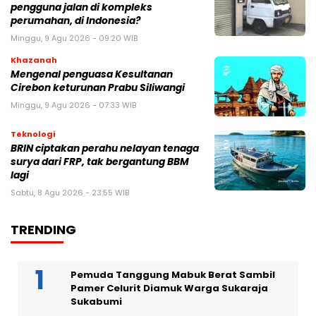
pengguna jalan di kompleks
perumahan, di Indonesia?
Minggu, 9 Agu 2026 - 09:20 WIB
Khazanah
Mengenal penguasa Kesultanan
Cirebon keturunan Prabu Siliwangi
Minggu, 9 Agu 2026 - 07:33 WIB
Teknologi
BRIN ciptakan perahu nelayan tenaga
surya dari FRP, tak bergantung BBM
lagi
Sabtu, 8 Agu 2026 - 23:55 WIB
TRENDING
Pemuda Tanggung Mabuk Berat Sambil
Pamer Celurit Diamuk Warga Sukaraja
Sukabumi