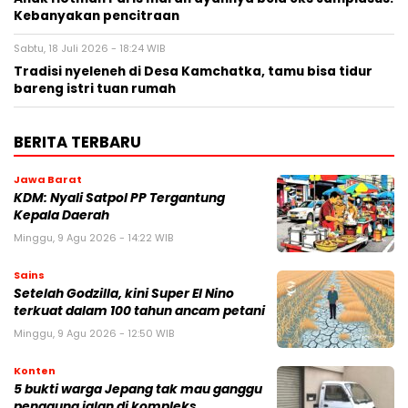
Kebanyakan pencitraan
Sabtu, 18 Juli 2026 - 18:24 WIB
Tradisi nyeleneh di Desa Kamchatka, tamu bisa tidur
bareng istri tuan rumah
BERITA TERBARU
Jawa Barat
KDM: Nyali Satpol PP Tergantung
Kepala Daerah
Minggu, 9 Agu 2026 - 14:22 WIB
Sains
Setelah Godzilla, kini Super El Nino
terkuat dalam 100 tahun ancam petani
Minggu, 9 Agu 2026 - 12:50 WIB
Konten
5 bukti warga Jepang tak mau ganggu
pengguna jalan di kompleks