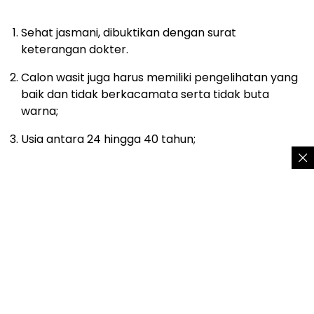
Sehat jasmani, dibuktikan dengan surat
keterangan dokter.
Calon wasit juga harus memiliki pengelihatan yang
baik dan tidak berkacamata serta tidak buta
warna;
Usia antara 24 hingga 40 tahun;
Ijazah minimal SMA/sederajat;
Memahami serta mampu melaksanakan Janji
Wasit;
Mengetahui sekaligus memahami aturan sepak
bola;
Memiliki lisensi yang diterbitkan oleh lembaga
resmi.