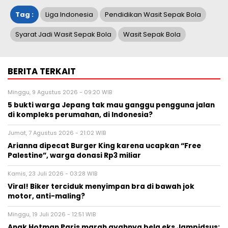
Tag :
Liga Indonesia
Pendidikan Wasit Sepak Bola
Syarat Jadi Wasit Sepak Bola
Wasit Sepak Bola
BERITA TERKAIT
Minggu, 9 Agustus 2026 - 09:20 WIB
5 bukti warga Jepang tak mau ganggu pengguna jalan
di kompleks perumahan, di Indonesia?
Jumat, 7 Agustus 2026 - 21:02 WIB
Arianna dipecat Burger King karena ucapkan “Free
Palestine”, warga donasi Rp3 miliar
Kamis, 23 Juli 2026 - 03:28 WIB
Viral! Biker terciduk menyimpan bra di bawah jok
motor, anti-maling?
Minggu, 19 Juli 2026 - 12:51 WIB
Anak Hotman Paris marah ayahnya bela eks Jampidsus: