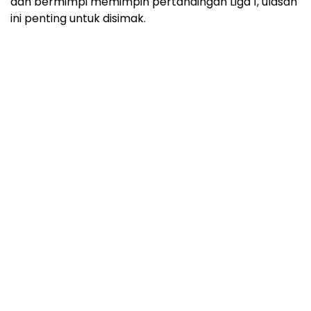
dan bermimpi memimpin pertandingan Liga 1, ulasan
ini penting untuk disimak.