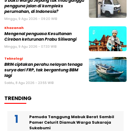
5 bukti warga Jepang tak mau ganggu
pengguna jalan di kompleks
perumahan, di Indonesia?
Minggu, 9 Agu 2026 - 09:20 WIB
Khazanah
Mengenal penguasa Kesultanan
Cirebon keturunan Prabu Siliwangi
Minggu, 9 Agu 2026 - 07:33 WIB
Teknologi
BRIN ciptakan perahu nelayan tenaga
surya dari FRP, tak bergantung BBM
lagi
Sabtu, 8 Agu 2026 - 23:55 WIB
TRENDING
Pemuda Tanggung Mabuk Berat Sambil
Pamer Celurit Diamuk Warga Sukaraja
Sukabumi