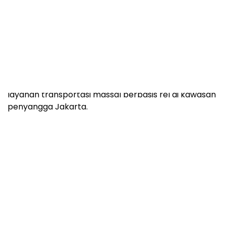
Bobby mengungkapkan, rencana tersebut menjadi
salah satu langkah KAI untuk memperluas jangkauan
layanan transportasi massal berbasis rel di kawasan
penyangga Jakarta.