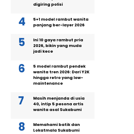
digiring polisi
5+1 model rambut wanita
panjang ber-layer 2026
Ini 10 gaya rambut pria
2026, bikin yang muda
jadi kece
5 model rambut pendek
wanita tren 2026: Dari Y2K
hingga retro yang low-
maintenance
Masih menjanda di usia
40, intip 5 pesona artis
wanita asal Sukabumi
Memahami batik dan
Lokatmala Sukabumi