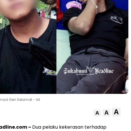
ad Geri Selamat - Ist
A
A
A
dline.com –
Dua pelaku kekerasan terhadap