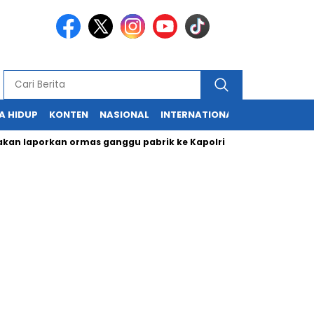
A HIDUP
KONTEN
NASIONAL
INTERNATIONAL
POLITIK
HU
aporkan ormas ganggu pabrik ke Kapolri
Cabup dan Cawali S