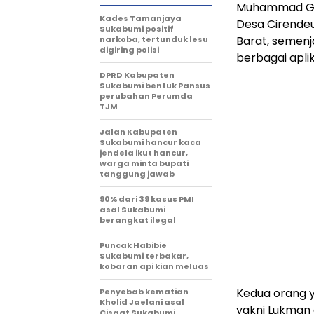
Muhammad Geri
Kades Tamanjaya
Desa Cirende
Sukabumi positif
Barat, semenj
narkoba, tertunduk lesu
digiring polisi
berbagai apli
DPRD Kabupaten
Sukabumi bentuk Pansus
perubahan Perumda
TJM
Jalan Kabupaten
Sukabumi hancur kaca
jendela ikut hancur,
warga minta bupati
tanggung jawab
90% dari 39 kasus PMI
asal Sukabumi
berangkat ilegal
Puncak Habibie
Sukabumi terbakar,
kobaran api kian meluas
Kedua orang y
Penyebab kematian
Kholid Jaelani asal
yakni Lukman 
Cisaat Sukabumi