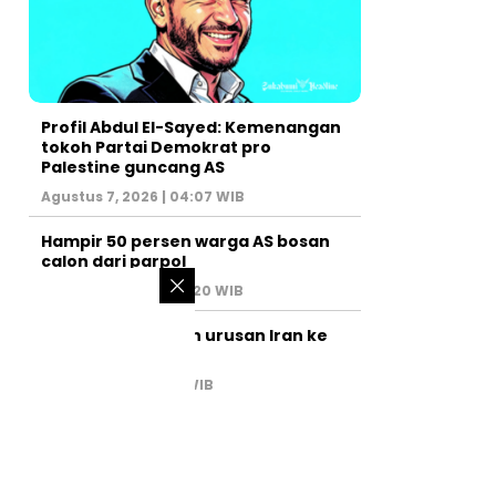
Profil Abdul El-Sayed: Kemenangan
tokoh Partai Demokrat pro
Palestine guncang AS
Agustus 7, 2026 | 04:07 WIB
Hampir 50 persen warga AS bosan
calon dari parpol
Agustus 6, 2026 | 07:20 WIB
PM Israel serahkan urusan Iran ke
AS
Juli 31, 2026 | 02:47 WIB