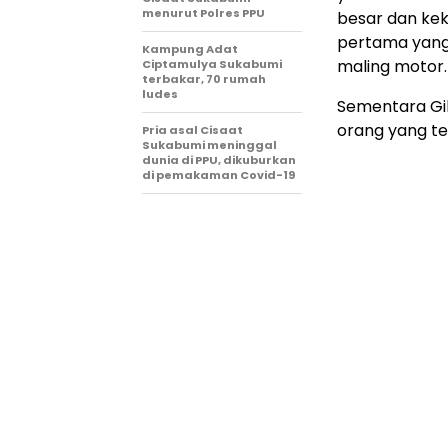
menurut Polres PPU
besar dan kek
pertama yang
Kampung Adat
maling motor.
Ciptamulya Sukabumi
terbakar, 70 rumah
ludes
Sementara Gil
orang yang t
Pria asal Cisaat
Sukabumi meninggal
dunia di PPU, dikuburkan
di pemakaman Covid-19