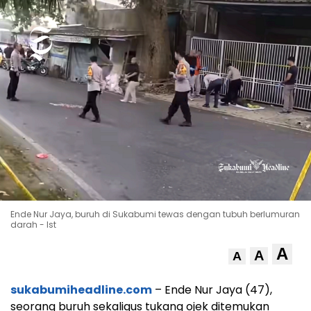
Ende Nur Jaya, buruh di Sukabumi tewas dengan tubuh berlumuran
darah - Ist
A
A
A
sukabumiheadline.com
– Ende Nur Jaya (47),
seorang buruh sekaligus tukang ojek ditemukan