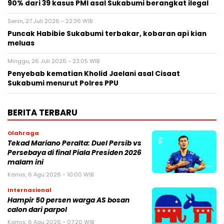
90% dari 39 kasus PMI asal Sukabumi berangkat ilegal
Senin, 27 Juli 2026 - 22:36 WIB
Puncak Habibie Sukabumi terbakar, kobaran api kian
meluas
Minggu, 26 Juli 2026 - 23:05 WIB
Penyebab kematian Kholid Jaelani asal Cisaat
Sukabumi menurut Polres PPU
BERITA TERBARU
Olahraga
Tekad Mariano Peralta: Duel Persib vs
Persebaya di final Piala Presiden 2026
malam ini
Kamis, 6 Agu 2026 - 10:00 WIB
Internasional
Hampir 50 persen warga AS bosan
calon dari parpol
Kamis, 6 Agu 2026 - 07:20 WIB