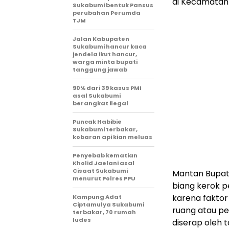
di Kecamatan 
Sukabumi bentuk Pansus
perubahan Perumda
TJM
Jalan Kabupaten
Sukabumi hancur kaca
jendela ikut hancur,
warga minta bupati
tanggung jawab
90% dari 39 kasus PMI
asal Sukabumi
berangkat ilegal
Puncak Habibie
Sukabumi terbakar,
kobaran api kian meluas
Penyebab kematian
Kholid Jaelani asal
Cisaat Sukabumi
Mantan Bupati
menurut Polres PPU
biang kerok p
karena fakto
Kampung Adat
Ciptamulya Sukabumi
ruang atau pe
terbakar, 70 rumah
ludes
diserap oleh 