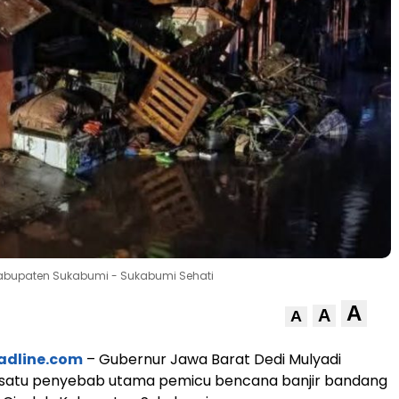
Kabupaten Sukabumi - Sukabumi Sehati
A
A
A
adline.com
– Gubernur Jawa Barat Dedi Mulyadi
atu penyebab utama pemicu bencana banjir bandang