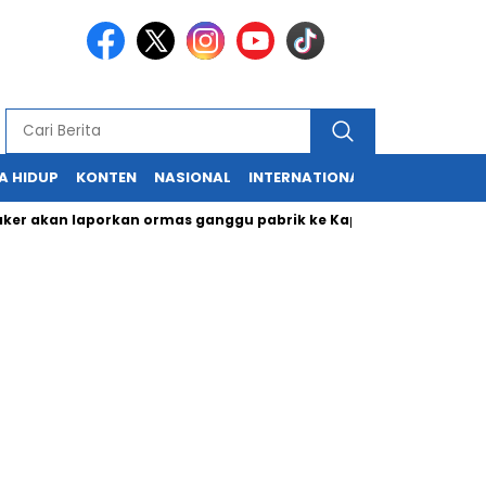
A HIDUP
KONTEN
NASIONAL
INTERNATIONAL
POLITIK
HU
an laporkan ormas ganggu pabrik ke Kapolri
Cabup dan Cawa