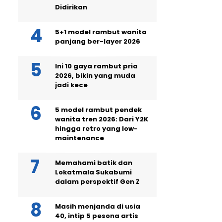
Didirikan
5+1 model rambut wanita
panjang ber-layer 2026
Ini 10 gaya rambut pria
2026, bikin yang muda
jadi kece
5 model rambut pendek
wanita tren 2026: Dari Y2K
hingga retro yang low-
maintenance
Memahami batik dan
Lokatmala Sukabumi
dalam perspektif Gen Z
Masih menjanda di usia
40, intip 5 pesona artis