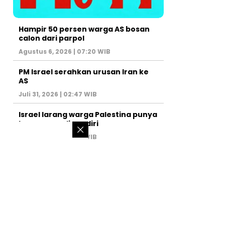
Hampir 50 persen warga AS bosan
calon dari parpol
Agustus 6, 2026 | 07:20 WIB
PM Israel serahkan urusan Iran ke
AS
Juli 31, 2026 | 02:47 WIB
Israel larang warga Palestina punya
kamar mandi sendiri
Juli 22, 2026 | 14:50 WIB