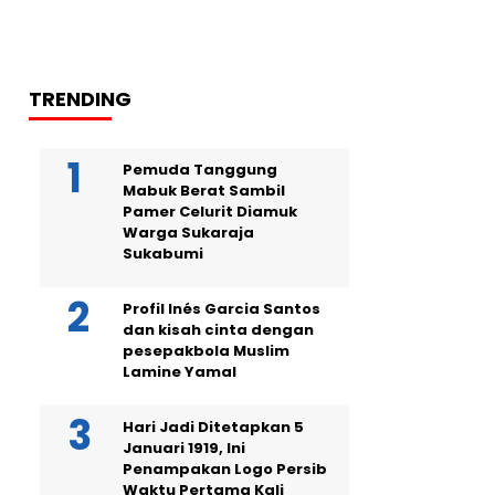
TRENDING
Pemuda Tanggung
Mabuk Berat Sambil
Pamer Celurit Diamuk
Warga Sukaraja
Sukabumi
Profil Inés Garcia Santos
dan kisah cinta dengan
pesepakbola Muslim
Lamine Yamal
Hari Jadi Ditetapkan 5
Januari 1919, Ini
Penampakan Logo Persib
Waktu Pertama Kali