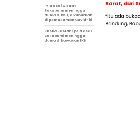
Barat, dari
Pria asal Cisaat
Sukabumi meninggal
dunia di PPU, dikuburkan
“Itu ada bukaa
di pemakaman Covid-19
Bandung, Rabu
Kholid Jaelani, pria asal
Sukabumi meninggal
dunia di kawasan IKN