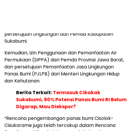
eksplorasi prospek Cisolok-Cisukarame dimulai,
telah dilakukan penyiapan dokumen Upaya
Pengelolaan Lingkungan Hidup (UKL), Upaya
Pemantauan Lingkungan (UPL), dan mengantongi
persetujuan Lingkungan dari Pemda Kabupaten
Sukabumi.
Kemudian, Izin Penggunaan dan Pemanfaatan Air
Permukaan (SIPPA) dari Pemda Provinsi Jawa Barat,
dan persetujuan Pemanfaatan Jasa Lingkungan
Panas Bumi (PJLPB) dari Menteri Lingkungan Hidup
dan Kehutanan.
Berita Terkait:
Termasuk Cikakak
Sukabumi, 90% Potensi Panas Bumi RI Belum
Digarap, Mau Diekspor?
“Rencana pengembangan panas bumi Cisolok-
Cisukarame juga telah tercakup dalam Rencana