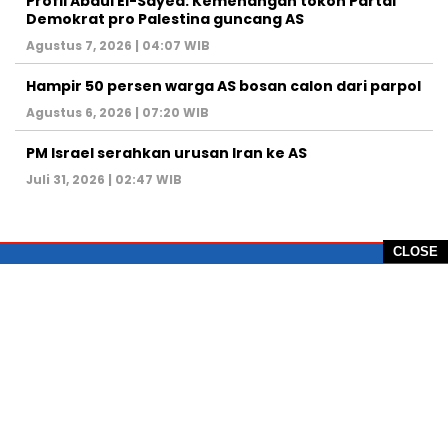
Profil Abdul El-Sayed: Kemenangan tokoh Partai
Demokrat pro Palestina guncang AS
Agustus 7, 2026 | 04:07 WIB
Hampir 50 persen warga AS bosan calon dari parpol
Agustus 6, 2026 | 07:20 WIB
PM Israel serahkan urusan Iran ke AS
Juli 31, 2026 | 02:47 WIB
CLOSE
PT Global Vision Multimedia
Alamat Redaksi: Griya Benda Asri Blok CE12,
Jl. Sakura IV, RT 02/12, Desa Benda
Kecamatan Cicurug, Kabupaten Sukabumi, 43359,
Jawa Barat, Indonesia
Hotline: +62 811-1011-9123
Telp. 0266-743 1518
e-Mail:
sukabumiheadlines@gmail.com