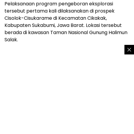
Pelaksanaan program pengeboran eksplorasi
tersebut pertama kali dilaksanakan di prospek
Cisolok-Cisukarame di Kecamatan Cikakak,
Kabupaten Sukabumi, Jawa Barat. Lokasi tersebut
berada di kawasan Taman Nasional Gunung Halimun
Salak.
“Potensi sumber daya panas bumi Cisolok-
Cisukarame diperkirakan sebesar 45 MW dengan
rencana pengembangan PLTP sebesar 20 MW.
Kegiatan penambahan data hingga pengeboran
eksplorasi panas bumi telah memenuhi persyaratan
perizinan dan aspek teknis pengusahaan panas bumi
serta mengikuti kaidah K3LL,” jelas Iman.
Rekomendasi Redaksi:
Berharap panas
geothermal Gunung Salak di lumbung
kemiskinan Sukabumi
Sebelum kegiatan tajak pengeboran sumur