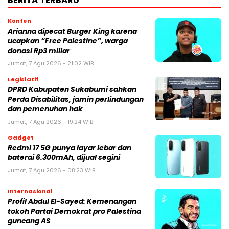
BERITA TERBARU
Konten
Arianna dipecat Burger King karena
ucapkan “Free Palestine”, warga
donasi Rp3 miliar
Jumat, 7 Agu 2026 - 21:02 WIB
Legislatif
DPRD Kabupaten Sukabumi sahkan
Perda Disabilitas, jamin perlindungan
dan pemenuhan hak
Jumat, 7 Agu 2026 - 19:24 WIB
Gadget
Redmi 17 5G punya layar lebar dan
baterai 6.300mAh, dijual segini
Jumat, 7 Agu 2026 - 08:23 WIB
Internasional
Profil Abdul El-Sayed: Kemenangan
tokoh Partai Demokrat pro Palestina
guncang AS