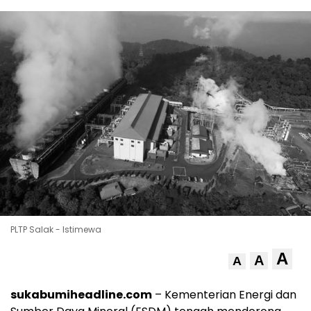
PLTP Salak - Istimewa
A
A
A
sukabumiheadline.com
– Kementerian Energi dan