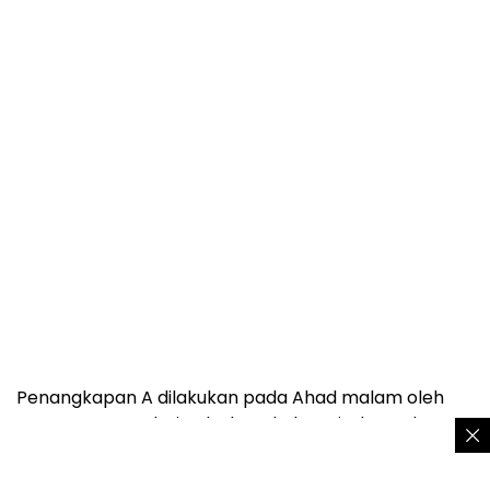
Penangkapan A dilakukan pada Ahad malam oleh
enam petugas dari Polsek Kadudampit dan Polres
Sukabumi Kota. A dibekuk di rumahnya di Kecamatan
Kadudampit pada Sabtu (1/11/2025).