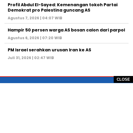
Profil Abdul El-Sayed: Kemenangan tokoh Partai
Demokrat pro Palestina guncang AS
Agustus 7, 2026 | 04:07 WIB
Hampir 50 persen warga AS bosan calon dari parpol
Agustus 6, 2026 | 07:20 WIB
PM Israel serahkan urusan Iran ke AS
Juli 31, 2026 | 02:47 WIB
CLOSE
PT Global Vision Multimedia
Alamat Redaksi: Griya Benda Asri Blok CE12,
Jl. Sakura IV, RT 02/12, Desa Benda
Kecamatan Cicurug, Kabupaten Sukabumi, 43359,
Jawa Barat, Indonesia
Hotline: +62 811-1011-9123
Telp. 0266-743 1518