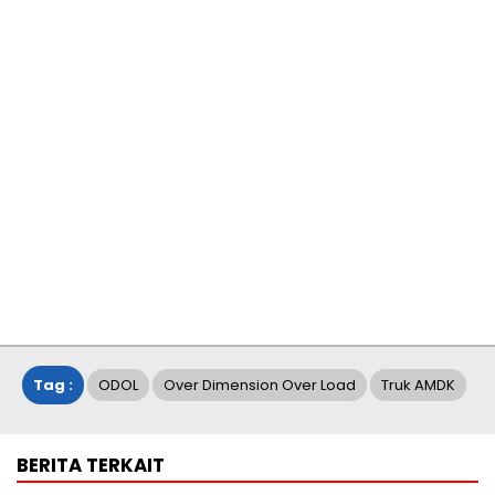
Tag :
ODOL
Over Dimension Over Load
Truk AMDK
BERITA TERKAIT