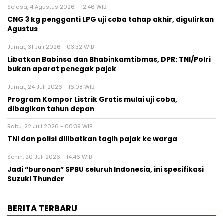
Selasa, 4 Agustus 2026 - 12:46 WIB
CNG 3 kg pengganti LPG uji coba tahap akhir, digulirkan
Agustus
Jumat, 31 Juli 2026 - 03:32 WIB
Libatkan Babinsa dan Bhabinkamtibmas, DPR: TNI/Polri
bukan aparat penegak pajak
Jumat, 24 Juli 2026 - 16:08 WIB
Program Kompor Listrik Gratis mulai uji coba,
dibagikan tahun depan
Rabu, 22 Juli 2026 - 00:39 WIB
TNI dan polisi dilibatkan tagih pajak ke warga
Senin, 20 Juli 2026 - 14:46 WIB
Jadi “buronan” SPBU seluruh Indonesia, ini spesifikasi
Suzuki Thunder
BERITA TERBARU