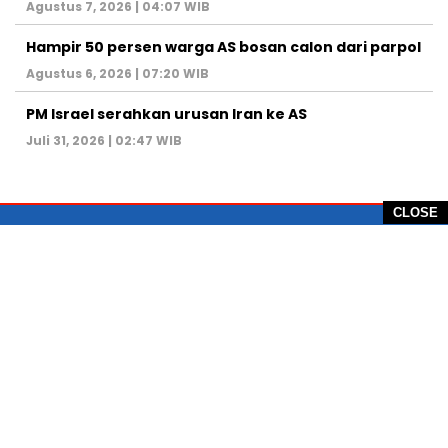
Agustus 7, 2026 | 04:07 WIB
Hampir 50 persen warga AS bosan calon dari parpol
Agustus 6, 2026 | 07:20 WIB
PM Israel serahkan urusan Iran ke AS
Juli 31, 2026 | 02:47 WIB
CLOSE
PT Global Vision Multimedia
Alamat Redaksi: Griya Benda Asri Blok CE12,
Jl. Sakura IV, RT 02/12, Desa Benda
Kecamatan Cicurug, Kabupaten Sukabumi, 43359,
Jawa Barat, Indonesia
Hotline: +62 811-1011-9123
Telp. 0266-743 1518
e-Mail:
sukabumiheadlines@gmail.com