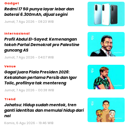
Gadget
Redmi 17 5G punya layar lebar dan
baterai 6.300mAh, dijual segini
Jumat, 7 Agu 2026 - 08:23 WIB
Internasional
Profil Abdul El-Sayed: Kemenangan
tokoh Partai Demokrat pro Palestine
guncang AS
Jumat, 7 Agu 2026 - 04:07 WIB
Venue
Gagal juara Piala Presiden 2026:
Kekalahan pertama Persib dan Igor
Tolic, profilnya tak mentereng
Jumat, 7 Agu 2026 - 00:38 WIB
Trend
Johatsu: Hidup sudah mentok, tren
ganti identitas dan memulai hidup dari
nol
Kamis, 6 Agu 2026 - 19:46 WIB