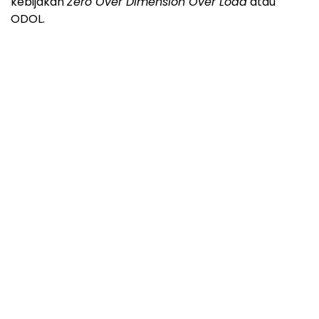
kebijakan
Zero Over Dimension Over Load
atau
ODOL.