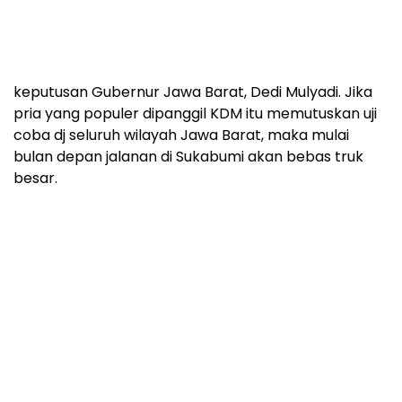
Namun demikian, apakah Sukabumi akan menjadi
lokasi percontohan atau tidak, tergantung kepada
keputusan Gubernur Jawa Barat, Dedi Mulyadi. Jika
pria yang populer dipanggil KDM itu memutuskan uji
coba dj seluruh wilayah Jawa Barat, maka mulai
bulan depan jalanan di Sukabumi akan bebas truk
besar.