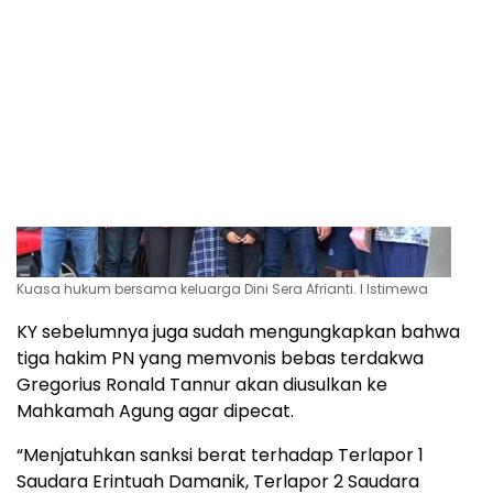
CCTV di area parkir basement landmark mall yang
diajukan JPU,” katanya.
Kuasa hukum bersama keluarga Dini Sera Afrianti. l Istimewa
KY sebelumnya juga sudah mengungkapkan bahwa
tiga hakim PN yang memvonis bebas terdakwa
Gregorius Ronald Tannur akan diusulkan ke
Mahkamah Agung agar dipecat.
“Menjatuhkan sanksi berat terhadap Terlapor 1
Saudara Erintuah Damanik, Terlapor 2 Saudara