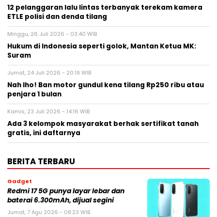
12 pelanggaran lalu lintas terbanyak terekam kamera
ETLE polisi dan denda tilang
Minggu, 26 Juli 2026 - 03:40 WIB
Hukum di Indonesia seperti golok, Mantan Ketua MK:
Suram
Jumat, 24 Juli 2026 - 20:19 WIB
Nah lho! Ban motor gundul kena tilang Rp250 ribu atau
penjara 1 bulan
Kamis, 23 Juli 2026 - 14:16 WIB
Ada 3 kelompok masyarakat berhak sertifikat tanah
gratis, ini daftarnya
BERITA TERBARU
Gadget
Redmi 17 5G punya layar lebar dan
baterai 6.300mAh, dijual segini
Jumat, 7 Agu 2026 - 08:23 WIB