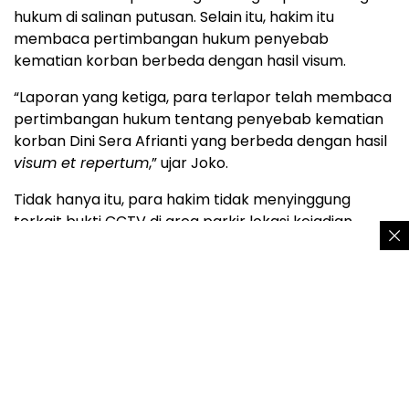
hukum di salinan putusan. Selain itu, hakim itu
membaca pertimbangan hukum penyebab
kematian korban berbeda dengan hasil visum.
“Laporan yang ketiga, para terlapor telah membaca
pertimbangan hukum tentang penyebab kematian
korban Dini Sera Afrianti yang berbeda dengan hasil
visum et repertum
,” ujar Joko.
Tidak hanya itu, para hakim tidak menyinggung
terkait bukti CCTV di area parkir lokasi kejadian
dalam sidang putusan. Padahal bukti CCTV itu
muncul dalam pertimbangan yang dibaca oleh
terlapor.
“Keempat bahwa para terlapor dalam sidang
pembacaan putusan tidak pernah
mempertimbangkan, menyinggung, atau
memberikan penilaian terkait barang bukti berupa