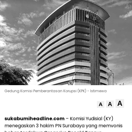
Gedung Komisi Pemberantasan Korupsi (KPK) - Istimewa
A
A
A
sukabumiheadline.com
– Komisi Yudisial (KY)
menegaskan 3 hakim PN Surabaya yang memvonis