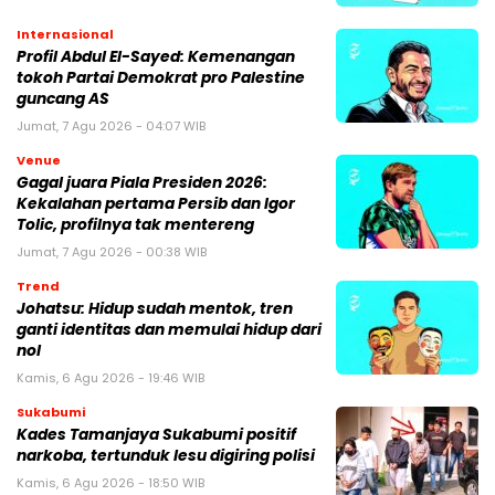
Internasional
Profil Abdul El-Sayed: Kemenangan
tokoh Partai Demokrat pro Palestine
guncang AS
Jumat, 7 Agu 2026 - 04:07 WIB
Venue
Gagal juara Piala Presiden 2026:
Kekalahan pertama Persib dan Igor
Tolic, profilnya tak mentereng
Jumat, 7 Agu 2026 - 00:38 WIB
Trend
Johatsu: Hidup sudah mentok, tren
ganti identitas dan memulai hidup dari
nol
Kamis, 6 Agu 2026 - 19:46 WIB
Sukabumi
Kades Tamanjaya Sukabumi positif
narkoba, tertunduk lesu digiring polisi
Kamis, 6 Agu 2026 - 18:50 WIB