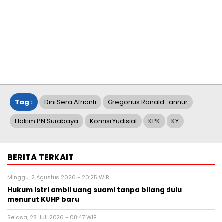
Tag :
Dini Sera Afrianti
Gregorius Ronald Tannur
Hakim PN Surabaya
Komisi Yudisial
KPK
KY
BERITA TERKAIT
Minggu, 2 Agustus 2026 - 20:25 WIB
Hukum istri ambil uang suami tanpa bilang dulu
menurut KUHP baru
Selasa, 28 Juli 2026 - 08:47 WIB