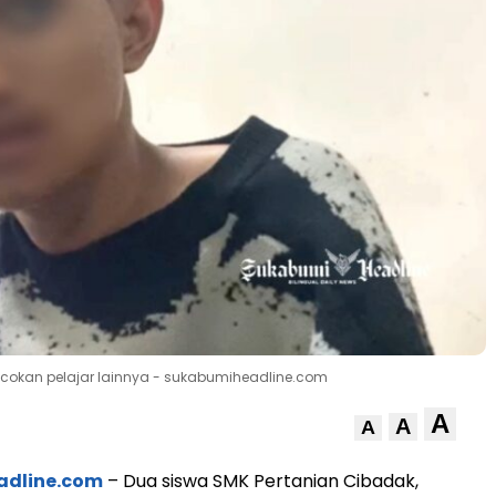
acokan pelajar lainnya - sukabumiheadline.com
A
A
A
adline.com
– Dua siswa SMK Pertanian Cibadak,