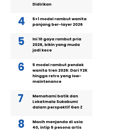
Didirikan
5+1 model rambut wanita
panjang ber-layer 2026
Ini 10 gaya rambut pria
2026, bikin yang muda
jadi kece
5 model rambut pendek
wanita tren 2026: Dari Y2K
hingga retro yang low-
maintenance
Memahami batik dan
Lokatmala Sukabumi
dalam perspektif Gen Z
Masih menjanda di usia
40, intip 5 pesona artis