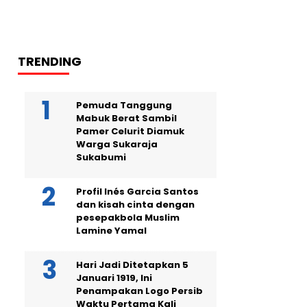
TRENDING
Pemuda Tanggung
Mabuk Berat Sambil
Pamer Celurit Diamuk
Warga Sukaraja
Sukabumi
Profil Inés Garcia Santos
dan kisah cinta dengan
pesepakbola Muslim
Lamine Yamal
Hari Jadi Ditetapkan 5
Januari 1919, Ini
Penampakan Logo Persib
Waktu Pertama Kali