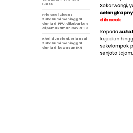
ludes
Sekarwangi, ya
selengkapny
Pria asal Cisaat
dibacok
Sukabumi meninggal
dunia di PPU, dikuburkan
di pemakaman Covid-19
Kepada
suka
kejadian hing
Kholid Jaelani, pria asal
Sukabumi meninggal
sekelompok p
dunia di kawasan IKN
senjata tajam.