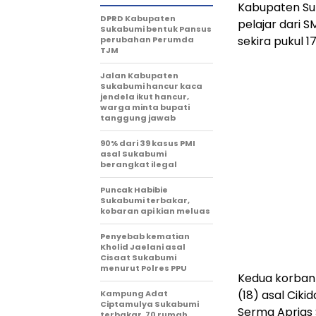
Kabupaten Su
DPRD Kabupaten
pelajar dari 
Sukabumi bentuk Pansus
sekira pukul 1
perubahan Perumda
TJM
Jalan Kabupaten
Sukabumi hancur kaca
jendela ikut hancur,
warga minta bupati
tanggung jawab
90% dari 39 kasus PMI
asal Sukabumi
berangkat ilegal
Puncak Habibie
Sukabumi terbakar,
kobaran api kian meluas
Penyebab kematian
Kholid Jaelani asal
Cisaat Sukabumi
menurut Polres PPU
Kedua korban 
(18) asal Cik
Kampung Adat
Ciptamulya Sukabumi
Serma Aprias
terbakar, 70 rumah