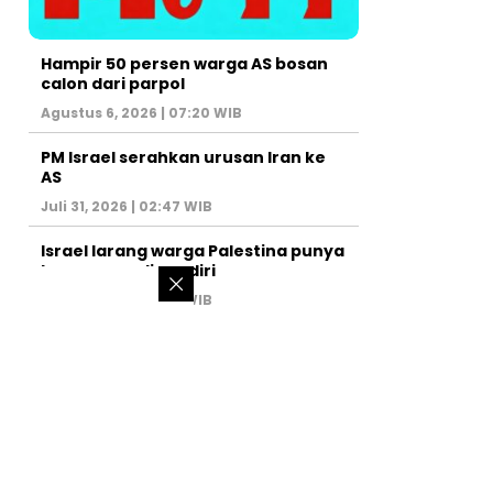
Hampir 50 persen warga AS bosan
calon dari parpol
Agustus 6, 2026 | 07:20 WIB
PM Israel serahkan urusan Iran ke
AS
Juli 31, 2026 | 02:47 WIB
Israel larang warga Palestina punya
kamar mandi sendiri
Juli 22, 2026 | 14:50 WIB