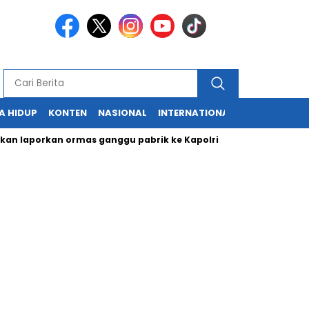
A HIDUP
KONTEN
NASIONAL
INTERNATIONAL
POLITIK
HU
porkan ormas ganggu pabrik ke Kapolri
Cabup dan Cawali Su