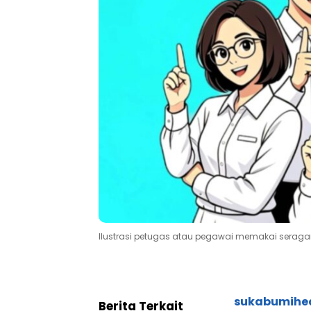
Ilustrasi petugas atau pegawai memakai seragam
sukabumihe
Berita Terkait