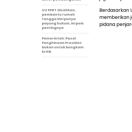
Berdasarkan U
UU PPRT disahkan,
pembantu rumah
memberikan j
tangga kini punya
payung hukum, ini poin
pidana penjar
pentingnya
Pemerintah: Pasal
Penghinaan Presiden
bukan untuk bungkam
kritik