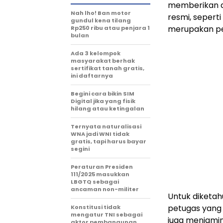
memberikan d
Nah lho! Ban motor
resmi, seperti
gundul kena tilang
merupakan pe
Rp250 ribu atau penjara 1
bulan
Ada 3 kelompok
masyarakat berhak
sertifikat tanah gratis,
ini daftarnya
Begini cara bikin SIM
Digital jika yang fisik
hilang atau ketingalan
Ternyata naturalisasi
WNA jadi WNI tidak
gratis, tapi harus bayar
segini
Peraturan Presiden
111/2025 masukkan
LBGTQ sebagai
ancaman non-militer
Untuk diketah
petugas yang
Konstitusi tidak
mengatur TNI sebagai
juga menjami
aktor pembangunan