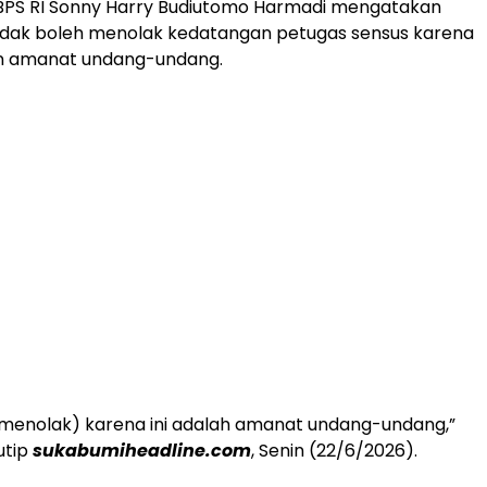
 BPS RI Sonny Harry Budiutomo Harmadi mengatakan
idak boleh menolak kedatangan petugas sensus karena
n amanat undang-undang.
(menolak) karena ini adalah amanat undang-undang,”
utip
sukabumiheadline.com
, Senin (22/6/2026).