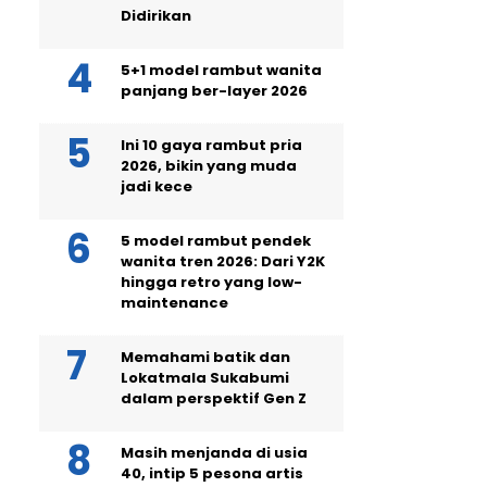
Didirikan
5+1 model rambut wanita
panjang ber-layer 2026
Ini 10 gaya rambut pria
2026, bikin yang muda
jadi kece
5 model rambut pendek
wanita tren 2026: Dari Y2K
hingga retro yang low-
maintenance
Memahami batik dan
Lokatmala Sukabumi
dalam perspektif Gen Z
Masih menjanda di usia
40, intip 5 pesona artis