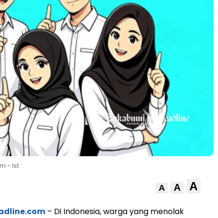
 - Ist
A
A
A
adline.com
– Di Indonesia, warga yang menolak