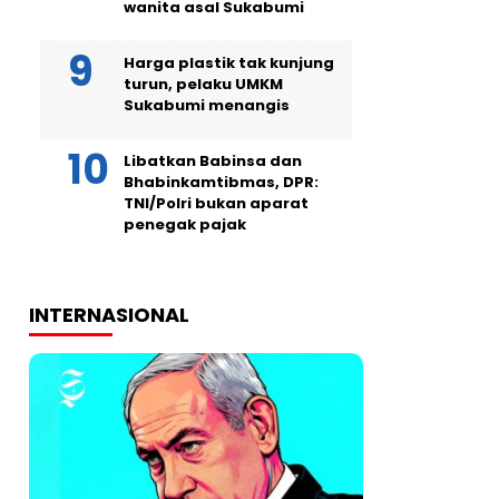
wanita asal Sukabumi
Harga plastik tak kunjung
turun, pelaku UMKM
Sukabumi menangis
Libatkan Babinsa dan
Bhabinkamtibmas, DPR:
TNI/Polri bukan aparat
penegak pajak
INTERNASIONAL