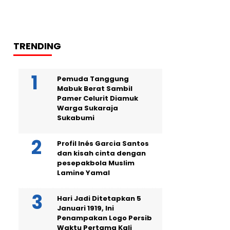
TRENDING
Pemuda Tanggung
Mabuk Berat Sambil
Pamer Celurit Diamuk
Warga Sukaraja
Sukabumi
Profil Inés Garcia Santos
dan kisah cinta dengan
pesepakbola Muslim
Lamine Yamal
Hari Jadi Ditetapkan 5
Januari 1919, Ini
Penampakan Logo Persib
Waktu Pertama Kali