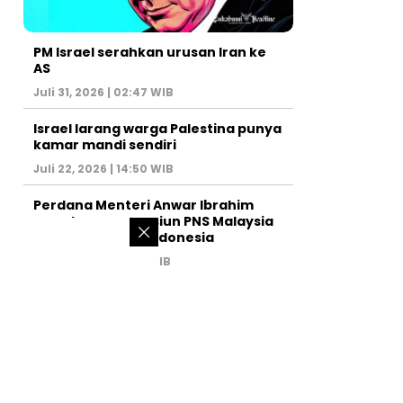
PM Israel serahkan urusan Iran ke
AS
Juli 31, 2026 | 02:47 WIB
Israel larang warga Palestina punya
kamar mandi sendiri
Juli 22, 2026 | 14:50 WIB
Perdana Menteri Anwar Ibrahim
marah, uang pensiun PNS Malaysia
dikorupsi orang Indonesia
Juli 19, 2026 | 14:48 WIB