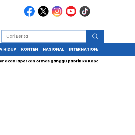
A HIDUP
KONTEN
NASIONAL
INTERNATIONAL
POLITIK
HU
n laporkan ormas ganggu pabrik ke Kapolri
Cabup dan Cawal