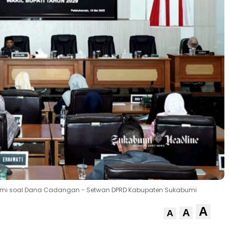
bumi soal Dana Cadangan - Setwan DPRD Kabupaten Sukabumi
A
A
A