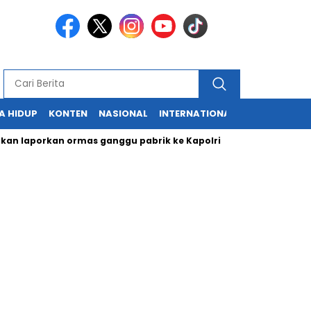
A HIDUP
KONTEN
NASIONAL
INTERNATIONAL
POLITIK
HU
porkan ormas ganggu pabrik ke Kapolri
Cabup dan Cawali Su