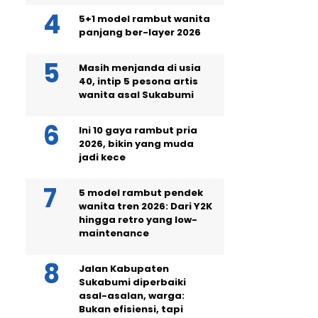
5+1 model rambut wanita
panjang ber-layer 2026
Masih menjanda di usia
40, intip 5 pesona artis
wanita asal Sukabumi
Ini 10 gaya rambut pria
2026, bikin yang muda
jadi kece
5 model rambut pendek
wanita tren 2026: Dari Y2K
hingga retro yang low-
maintenance
Jalan Kabupaten
Sukabumi diperbaiki
asal-asalan, warga:
Bukan efisiensi, tapi