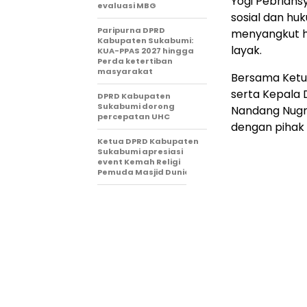
Yogi Pebrians
evaluasi MBG
sosial dan huk
Paripurna DPRD
menyangkut h
Kabupaten Sukabumi:
layak.
KUA-PPAS 2027 hingga
Perda ketertiban
masyarakat
Bersama Ketua
serta Kepala 
DPRD Kabupaten
Sukabumi dorong
Nandang Nugr
percepatan UHC
dengan pihak 
Ketua DPRD Kabupaten
Sukabumi apresiasi
event Kemah Religi
Pemuda Masjid Dunia