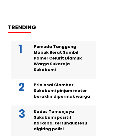
TRENDING
Pemuda Tanggung
Mabuk Berat Sambil
Pamer Celurit Diamuk
Warga Sukaraja
Sukabumi
Pria asal Ciambar
Sukabumi pinjam motor
berakhir dipermak warga
Kades Tamanjaya
Sukabumi positif
narkoba, tertunduk lesu
digiring polisi