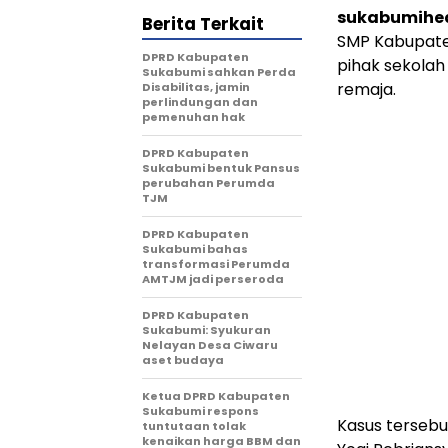
sukabumihea
Berita Terkait
SMP Kabupaten
DPRD Kabupaten
pihak sekolah
Sukabumi sahkan Perda
remaja.
Disabilitas, jamin
perlindungan dan
pemenuhan hak
DPRD Kabupaten
Sukabumi bentuk Pansus
perubahan Perumda
TJM
DPRD Kabupaten
Sukabumi bahas
transformasi Perumda
AMTJM jadi perseroda
DPRD Kabupaten
Sukabumi: Syukuran
Nelayan Desa Ciwaru
aset budaya
Ketua DPRD Kabupaten
Sukabumi respons
Kasus tersebu
tuntutaan tolak
kenaikan harga BBM dan