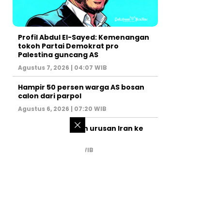
Profil Abdul El-Sayed: Kemenangan
tokoh Partai Demokrat pro
Palestina guncang AS
Agustus 7, 2026 | 04:07 WIB
Hampir 50 persen warga AS bosan
calon dari parpol
Agustus 6, 2026 | 07:20 WIB
PM Israel serahkan urusan Iran ke
AS
Juli 31, 2026 | 02:47 WIB