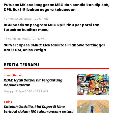
Putusan MK soal anggaran MBG dan pendidikan dipisah,
DPR: Bukti RI bukan negara kekuasaan
Kamis, 30 Juli 2026 - 20:07 WIB
BGN pastikan program MBG Rp15 ribu per porsi tak
turunkan kualitas menu
Rabu, 29 Juli 2026 - 20:47 WIB
Survei capres SMRC: Elektabilitas Prabowo tertinggal
dari KDM, Anies ketiga
BERITA TERBARU
Jawa Barat
KDM: Nyali Satpol PP Tergantung
Kepala Daerah
Minggu, 9 Agu 2026 - 14:22 WIB
Sains
Setelah Godzilla, kini Super El Nino
terkuat dalam 100 tahun ancam petani