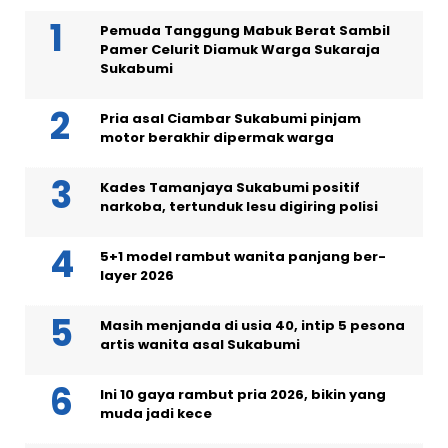
Pemuda Tanggung Mabuk Berat Sambil
Pamer Celurit Diamuk Warga Sukaraja
Sukabumi
Pria asal Ciambar Sukabumi pinjam
motor berakhir dipermak warga
Kades Tamanjaya Sukabumi positif
narkoba, tertunduk lesu digiring polisi
5+1 model rambut wanita panjang ber-
layer 2026
Masih menjanda di usia 40, intip 5 pesona
artis wanita asal Sukabumi
Ini 10 gaya rambut pria 2026, bikin yang
muda jadi kece