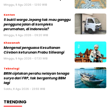
Minggu, 9 Agu 2026 - 12:50 WIB
Konten
5 bukti warga Jepang tak mau ganggu
pengguna jalan di kompleks
perumahan, di Indonesia?
Minggu, 9 Agu 2026 - 09:20 WIB
Khazanah
Mengenal penguasa Kesultanan
Cirebon keturunan Prabu Siliwangi
Minggu, 9 Agu 2026 - 07:33 WIB
Teknologi
BRIN ciptakan perahu nelayan tenaga
surya dari FRP, tak bergantung BBM
lagi
Sabtu, 8 Agu 2026 - 23:55 WIB
TRENDING