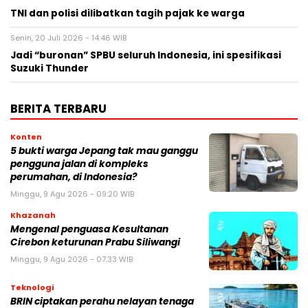
TNI dan polisi dilibatkan tagih pajak ke warga
Senin, 20 Juli 2026 - 14:46 WIB
Jadi “buronan” SPBU seluruh Indonesia, ini spesifikasi
Suzuki Thunder
BERITA TERBARU
Konten
5 bukti warga Jepang tak mau ganggu
pengguna jalan di kompleks
perumahan, di Indonesia?
Minggu, 9 Agu 2026 - 09:20 WIB
Khazanah
Mengenal penguasa Kesultanan
Cirebon keturunan Prabu Siliwangi
Minggu, 9 Agu 2026 - 07:33 WIB
Teknologi
BRIN ciptakan perahu nelayan tenaga