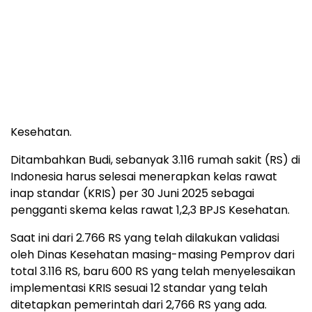
Dengan skema itu, Budi mengatakan, orang yang
kaya akan ditetapkan limit plafon layanan
kesehatannya di BPJS Kesehatan. Dengan begitu,
ketika ia ingin mendapatkan layanan yang lebih
seperti ruang rawat inap VIP harus menggunakan
skema campuran asuransi dengan swasta yang
telah terintegrasi dengan layanan asuransi BPJS
Kesehatan.
Ditambahkan Budi, sebanyak 3.116 rumah sakit (RS) di
Indonesia harus selesai menerapkan kelas rawat
inap standar (KRIS) per 30 Juni 2025 sebagai
pengganti skema kelas rawat 1,2,3 BPJS Kesehatan.
Saat ini dari 2.766 RS yang telah dilakukan validasi
oleh Dinas Kesehatan masing-masing Pemprov dari
total 3.116 RS, baru 600 RS yang telah menyelesaikan
implementasi KRIS sesuai 12 standar yang telah
ditetapkan pemerintah dari 2,766 RS yang ada.