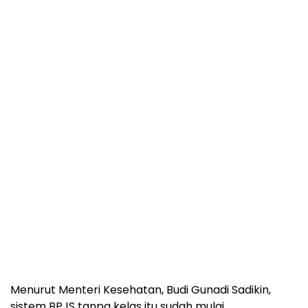
Menurut Menteri Kesehatan, Budi Gunadi Sadikin,
sistem BPJS tanpa kelas itu sudah mulai