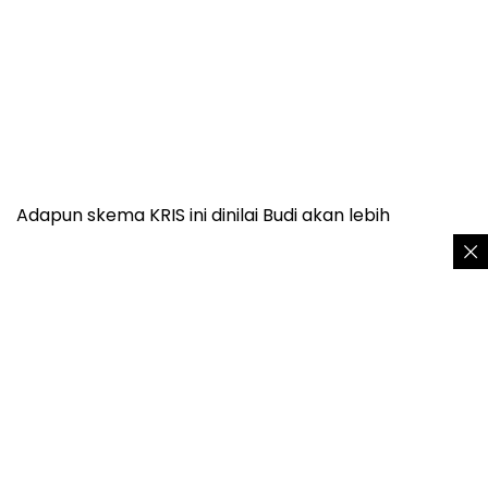
Adapun skema KRIS ini dinilai Budi akan lebih
mencerminkan prinsip gotong royong dalam sistem
jaminan kesehatan nasional karena antara yang
miskin dengan kaya sama-sama mendapatkan
layanan dengan ruang rawat inap setara meski
skema tarif iurannya berbeda.
“Asuransi sosial itu, harusnya yang kaya itu bayar
lebih untuk tanggung yang miskin, jangan dia bayar
lebih minta lebih, nah konsep itu menurut saya harus
diluruskan dengan KRIS,” ungkapnya.