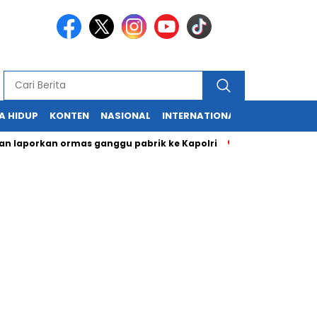
A HIDUP
KONTEN
NASIONAL
INTERNATIONAL
POLITIK
HU
orkan ormas ganggu pabrik ke Kapolri
Cabup dan Cawali Suk