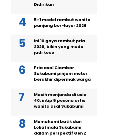
Didirikan
5+1 model rambut wanita
panjang ber-layer 2026
Ini 10 gaya rambut pria
2026, bikin yang muda
jadi kece
Pria asal Ciambar
Sukabumi pinjam motor
berakhir dipermak warga
Masih menjanda di usia
40, intip 5 pesona artis
wanita asal Sukabumi
Memahami batik dan
Lokatmala Sukabumi
dalam perspektif Gen Z