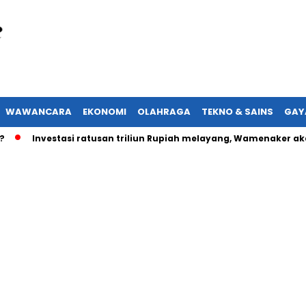
WAWANCARA
EKONOMI
OLAHRAGA
TEKNO & SAINS
GAY
Investasi ratusan triliun Rupiah melayang, Wamenaker akan lap