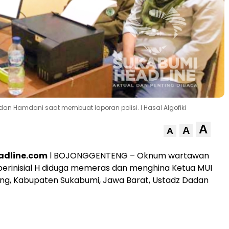
n Hamdani saat membuat laporan polisi. l Hasal Algofiki
A
A
A
adline.com
l BOJONGGENTENG – Oknum wartawan
erinisial H diduga memeras dan menghina Ketua MUI
ng, Kabupaten Sukabumi, Jawa Barat, Ustadz Dadan