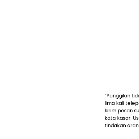
“Panggilan tid
lima kali tele
kirim pesan 
kata kasar. 
tindakan orang