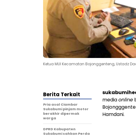
Ketua MUI Kecamatan Bojonggenteng, Ustadz Dada
sukabumihe
Berita Terkait
media
online
b
Pria asal Ciambar
Bojongggente
Sukabumi pinjam motor
Hamdani.
berakhir dipermak
warga
DPRD Kabupaten
Sukabumi sahkan Perda