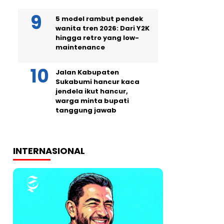
5 model rambut pendek
wanita tren 2026: Dari Y2K
hingga retro yang low-
maintenance
Jalan Kabupaten
Sukabumi hancur kaca
jendela ikut hancur,
warga minta bupati
tanggung jawab
INTERNASIONAL