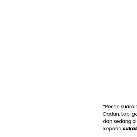
“Pesan suara 
Dadan, tapi
g
dan sedang dip
kepada
suka