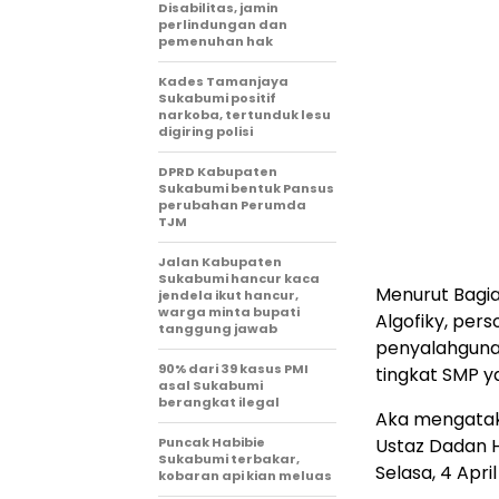
Disabilitas, jamin
perlindungan dan
pemenuhan hak
Kades Tamanjaya
Sukabumi positif
narkoba, tertunduk lesu
digiring polisi
DPRD Kabupaten
Sukabumi bentuk Pansus
perubahan Perumda
TJM
Jalan Kabupaten
Sukabumi hancur kaca
Menurut Bagi
jendela ikut hancur,
warga minta bupati
Algofiky, pers
tanggung jawab
penyalahgunaa
90% dari 39 kasus PMI
tingkat SMP y
asal Sukabumi
berangkat ilegal
Aka mengatak
Puncak Habibie
Ustaz Dadan H
Sukabumi terbakar,
Selasa, 4 April
kobaran api kian meluas