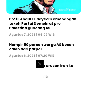
Profil Abdul El-Sayed: Kemenangan
tokoh Partai Demokrat pro
Palestina guncang AS
Agustus 7, 2026 | 04:07 WIB
Hampir 50 persen warga AS bosan
calon dari parpol
Agustus 6, 2026 | 07:20 WIB
PM Israel serahkan urusan Iran ke
AS
Juli 31, 2026 | 02:47 WIB