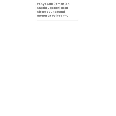
Penyebab kematian
Kholid Jaelani asal
Cisaat Sukabumi
menurut Polres PPU