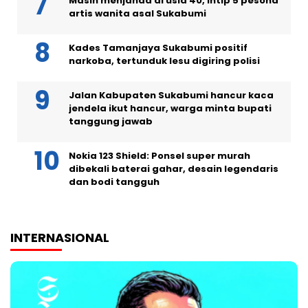
Masih menjanda di usia 40, intip 5 pesona
artis wanita asal Sukabumi
Kades Tamanjaya Sukabumi positif
narkoba, tertunduk lesu digiring polisi
Jalan Kabupaten Sukabumi hancur kaca
jendela ikut hancur, warga minta bupati
tanggung jawab
Nokia 123 Shield: Ponsel super murah
dibekali baterai gahar, desain legendaris
dan bodi tangguh
INTERNASIONAL