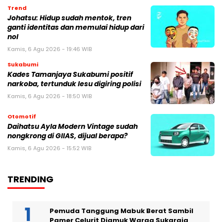
Trend
Johatsu: Hidup sudah mentok, tren
ganti identitas dan memulai hidup dari
nol
Kamis, 6 Agu 2026 - 19:46 WIB
Sukabumi
Kades Tamanjaya Sukabumi positif
narkoba, tertunduk lesu digiring polisi
Kamis, 6 Agu 2026 - 18:50 WIB
Otomotif
Daihatsu Ayla Modern Vintage sudah
nongkrong di GIIAS, dijual berapa?
Kamis, 6 Agu 2026 - 15:52 WIB
TRENDING
Pemuda Tanggung Mabuk Berat Sambil
Pamer Celurit Diamuk Warga Sukaraja