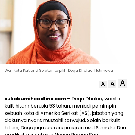
Wali Kota Portland Selatan terpilih, Deqa Dhalac. l Istimewa
A
A
A
sukabumiheadline.com
– Deqa Dhalac, wanita
kulit hitam berusia 53 tahun, menjadi pemimpin
sebuah kota di Amerika Serikat (AS), jabatan yang
diakuinya nyaris mustahil terwujud. Selain berkulit
hitam, Deqa juga seorang imigran asal Somalia. Dua
predikat minoritas di Negeri Paman Sam.