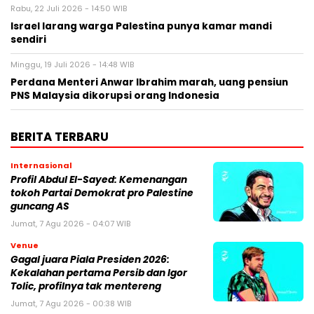
Rabu, 22 Juli 2026 - 14:50 WIB
Israel larang warga Palestina punya kamar mandi
sendiri
Minggu, 19 Juli 2026 - 14:48 WIB
Perdana Menteri Anwar Ibrahim marah, uang pensiun
PNS Malaysia dikorupsi orang Indonesia
BERITA TERBARU
Internasional
Profil Abdul El-Sayed: Kemenangan
tokoh Partai Demokrat pro Palestine
guncang AS
Jumat, 7 Agu 2026 - 04:07 WIB
Venue
Gagal juara Piala Presiden 2026:
Kekalahan pertama Persib dan Igor
Tolic, profilnya tak mentereng
Jumat, 7 Agu 2026 - 00:38 WIB