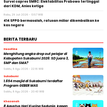
Survei capres SMRC: Elektabilitas Prabowo tertinggal
dari KDM, Anies ketiga
Rabu, 29 Juli 2026 - 13:57 WIB
414 SPPG bermasalah, ratusan miliar dikembalikan ke
kas negara
BERITA TERBARU
Headline
Menghitung angka drop out pelajar di
Kabupaten Sukabumi 2026: SD juara 3,
SMP dan SMA?
Sabtu, 8 Agu 2026 - 22:16 WIB
Sukabumi
1.654 masjid di Sukabumi terdaftar
Program GEBER MAS
Sabtu, 8 Agu 2026 - 20:43 WIB
Khazanah
8 Agustus Hari Kucing Sedunia, kapan