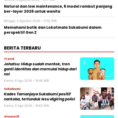
Natural dan low maintenance, 6 model rambut panjang
ber-layer 2026 untuk wanita
Minggu, 2 Agustus 2026 - 17:42 WIB
Memahami batik dan Lokatmala Sukabumi dalam
perspektif Gen Z
BERITA TERBARU
Trend
Johatsu: Hidup sudah mentok, tren
ganti identitas dan memulai hidup dari
nol
Kamis, 6 Agu 2026 - 19:46 WIB
Sukabumi
Kades Tamanjaya Sukabumi positif
narkoba, tertunduk lesu digiring polisi
Kamis, 6 Agu 2026 - 18:50 WIB
Otomotif