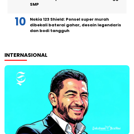
SMP
Nokia 123 Shield: Ponsel super murah
dibekali baterai gahar, desain legendaris
dan bodi tangguh
INTERNASIONAL