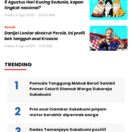
8 Agustus Hari Kucing Sedunia, kapan
tingkat nasional?
Sabtu, 8 Agu 2026 - 20:05 WIB
Sosok
Danijel Lončar direkrut Persib, ini profil
bek tangguh asal Kroasia
Sabtu, 8 Agu 2026 - 17:41 WIB
TRENDING
Pemuda Tanggung Mabuk Berat Sambil
Pamer Celurit Diamuk Warga Sukaraja
Sukabumi
Pria asal Ciambar Sukabumi pinjam
motor berakhir dipermak warga
Kades Tamanjaya Sukabumi positif