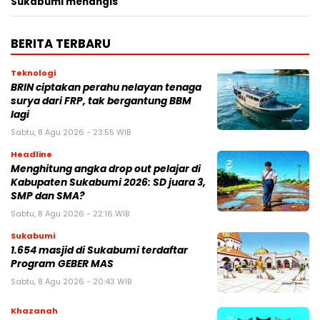
Sukabumi menangis
BERITA TERBARU
Teknologi
BRIN ciptakan perahu nelayan tenaga
surya dari FRP, tak bergantung BBM
lagi
Sabtu, 8 Agu 2026 - 23:55 WIB
Headline
Menghitung angka drop out pelajar di
Kabupaten Sukabumi 2026: SD juara 3,
SMP dan SMA?
Sabtu, 8 Agu 2026 - 22:16 WIB
Sukabumi
1.654 masjid di Sukabumi terdaftar
Program GEBER MAS
Sabtu, 8 Agu 2026 - 20:43 WIB
Khazanah