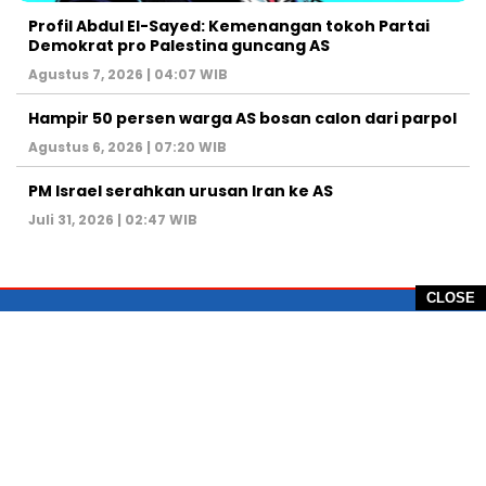
Profil Abdul El-Sayed: Kemenangan tokoh Partai
Demokrat pro Palestina guncang AS
Agustus 7, 2026 | 04:07 WIB
Hampir 50 persen warga AS bosan calon dari parpol
Agustus 6, 2026 | 07:20 WIB
PM Israel serahkan urusan Iran ke AS
Juli 31, 2026 | 02:47 WIB
CLOSE
PT Global Vision Multimedia
Alamat Redaksi: Griya Benda Asri Blok CE12,
Jl. Sakura IV, RT 02/12, Desa Benda
Kecamatan Cicurug, Kabupaten Sukabumi, 43359,
Jawa Barat, Indonesia
Hotline: +62 811-1011-9123
Telp. 0266-743 1518