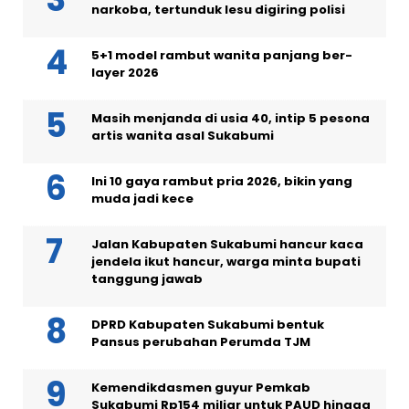
narkoba, tertunduk lesu digiring polisi
5+1 model rambut wanita panjang ber-
layer 2026
Masih menjanda di usia 40, intip 5 pesona
artis wanita asal Sukabumi
Ini 10 gaya rambut pria 2026, bikin yang
muda jadi kece
Jalan Kabupaten Sukabumi hancur kaca
jendela ikut hancur, warga minta bupati
tanggung jawab
DPRD Kabupaten Sukabumi bentuk
Pansus perubahan Perumda TJM
Kemendikdasmen guyur Pemkab
Sukabumi Rp154 miliar untuk PAUD hingga