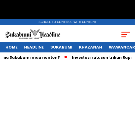
SCROLL TO CONTINUE WITH CONTENT
HOME
HEADLINE
SUKABUMI
KHAZANAH
WAWANCAR
ia Sukabumi mau nonton?
Investasi ratusan triliun Rupiah 