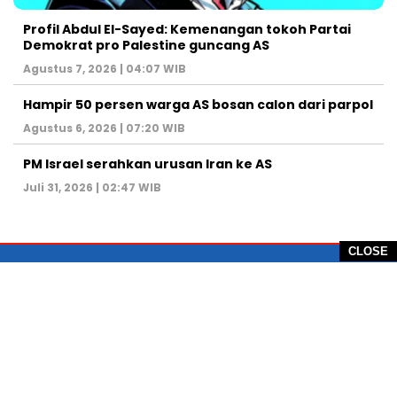
Profil Abdul El-Sayed: Kemenangan tokoh Partai
Demokrat pro Palestine guncang AS
Agustus 7, 2026 | 04:07 WIB
Hampir 50 persen warga AS bosan calon dari parpol
Agustus 6, 2026 | 07:20 WIB
PM Israel serahkan urusan Iran ke AS
Juli 31, 2026 | 02:47 WIB
CLOSE
PT Global Vision Multimedia
Alamat Redaksi: Griya Benda Asri Blok CE12,
Jl. Sakura IV, RT 02/12, Desa Benda
Kecamatan Cicurug, Kabupaten Sukabumi, 43359,
Jawa Barat, Indonesia
Hotline: +62 811-1011-9123