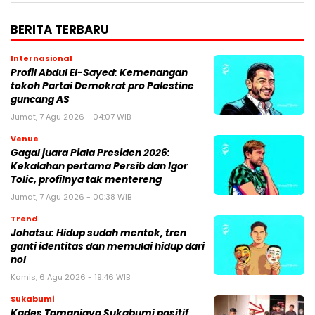
BERITA TERBARU
Internasional
Profil Abdul El-Sayed: Kemenangan
tokoh Partai Demokrat pro Palestine
guncang AS
Jumat, 7 Agu 2026 - 04:07 WIB
Venue
Gagal juara Piala Presiden 2026:
Kekalahan pertama Persib dan Igor
Tolic, profilnya tak mentereng
Jumat, 7 Agu 2026 - 00:38 WIB
Trend
Johatsu: Hidup sudah mentok, tren
ganti identitas dan memulai hidup dari
nol
Kamis, 6 Agu 2026 - 19:46 WIB
Sukabumi
Kades Tamanjaya Sukabumi positif