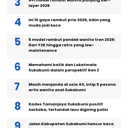
5+1 model rambut wanita panjang ber-
layer 2026
Ini 10 gaya rambut pria 2026, bikin yang
muda jadi kece
5 model rambut pendek wanita tren 2026:
Dari Y2K hingga retro yang low-
maintenance
Memahami batik dan Lokatmala
Sukabumi dalam perspektif Gen Z
Masih menjanda di usia 40, intip 5 pesona
artis wanita asal Sukabumi
Kades Tamanjaya Sukabumi positif
narkoba, tertunduk lesu digiring polisi
Jalan Kabupaten Sukabumi hancur kaca